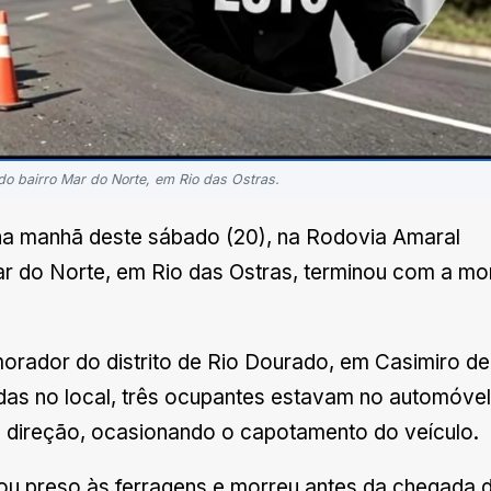
do bairro Mar do Norte, em Rio das Ostras.
 na manhã deste sábado (20), na Rodovia Amaral
ar do Norte, em Rio das Ostras, terminou com a mo
 morador do distrito de Rio Dourado, em Casimiro de
as no local, três ocupantes estavam no automóvel
a direção, ocasionando o capotamento do veículo.
cou preso às ferragens e morreu antes da chegada 