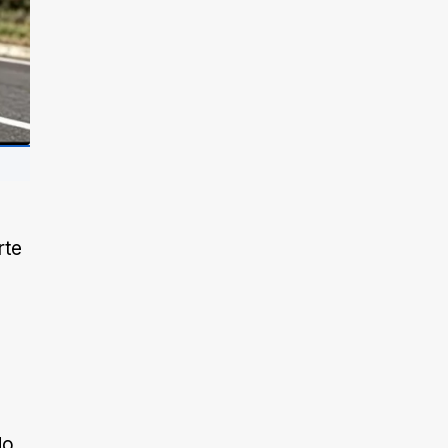
rte
do