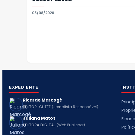
05/08/2026
EXPEDIENTE
INST
Ricardo Marcogé
Princíp
EDITOR-CHEFE
(Jornalista Responsável)
Propr
Juliana Matos
Finan
EDITORA DIGITAL
(Web Publisher)
Políti